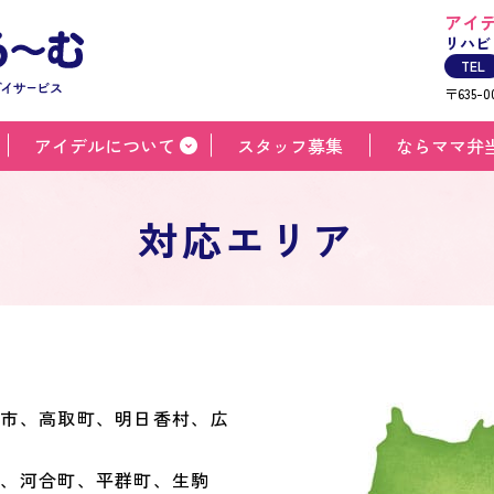
アイ
リハビ
TEL
〒635-
アイデルについて
スタッフ募集
ならママ弁
対応エリア
所市、高取町、明日香村、広
町、河合町、平群町、生駒